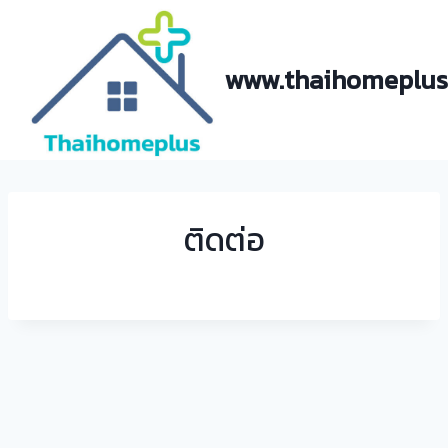
Skip
to
content
www.thaihomeplus
ติดต่อ