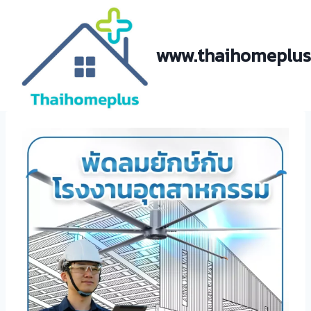
Skip
to
content
www.thaihomeplus